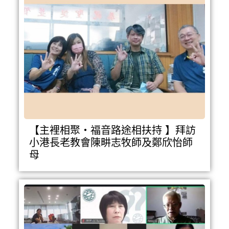
【主裡相聚・福音路途相扶持 】拜訪
小港長老教會陳畊志牧師及鄭欣怡師
母