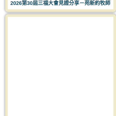
2026第30屆三福大會見證分享－苑新約牧師