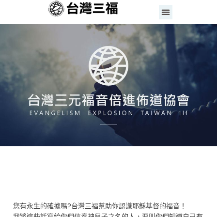
您有永生的確據嗎?台灣三福幫助你認識耶穌基督的福音！
我將這些話寫給你們信奉神兒子之名的人，要叫你們知道自己有