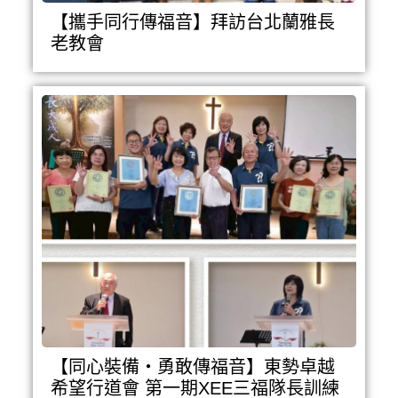
【攜手同行傳福音】拜訪台北蘭雅長
老教會
【同心裝備・勇敢傳福音】東勢卓越
希望行道會 第一期XEE三福隊長訓練