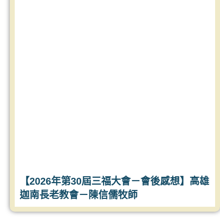
【2026年第30屆三福大會－會後感想】高雄
迦南長老教會－陳信儒牧師